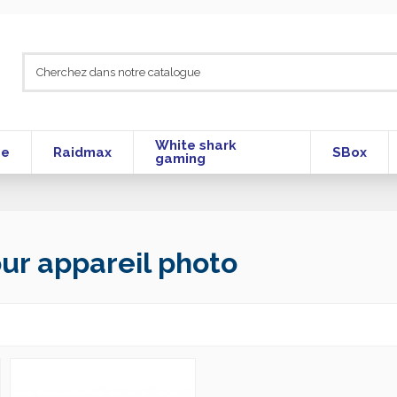
White shark
se
Raidmax
SBox
gaming
ur appareil photo