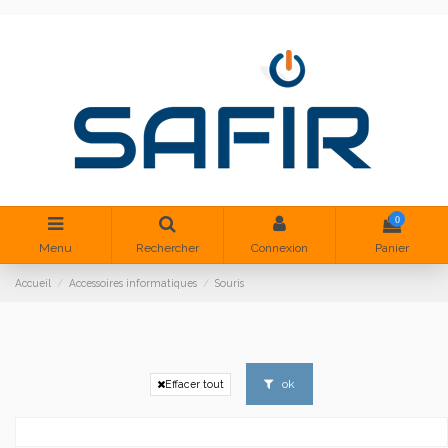
0
Menu
Rechercher
Connexion
Panier
Accueil
Accessoires informatiques
Souris
ok
Effacer tout