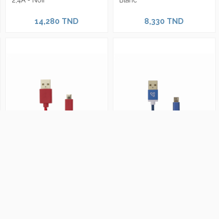
2,4A - Noir
Blanc
14,280 TND
8,330 TND
Câble USB A Male vers
Câble USB SBOX Vers
Micro USB 1 mm USB-1031 -
Micro-USB 1M USB-10315 -
Rouge
Bleu
8,330 TND
11,900 TND