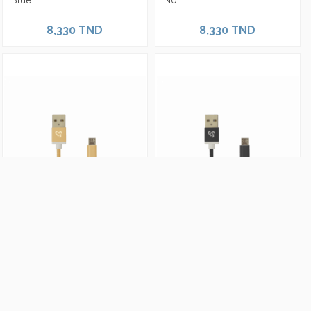
Blue
Noir
8,330 TND
8,330 TND
Câble USB SBOX Vers
Câble USB SBOX Vers
Micro-USB 1M USB-10315 -
Micro-USB 1M USB-10315 -
Gold
Noir
11,900 TND
11,900 TND