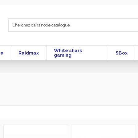
White shark
se
Raidmax
SBox
gaming