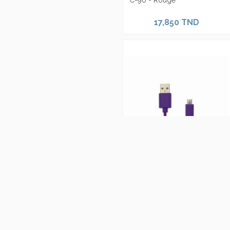
C-90 - Rouge
17,850 TND
Câble USB A Male vers
Micro USB 1 mm USB-1031 -
Purple
8,330 TND