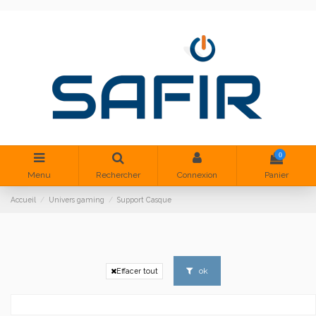
0
Menu
Rechercher
Connexion
Panier
Accueil
Univers gaming
Support Casque
ok
Effacer tout