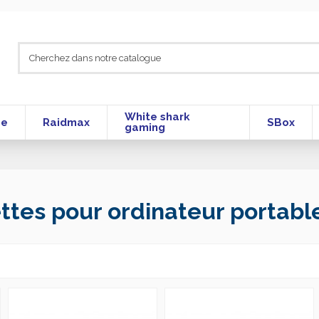
White shark
se
Raidmax
SBox
gaming
ttes pour ordinateur portabl