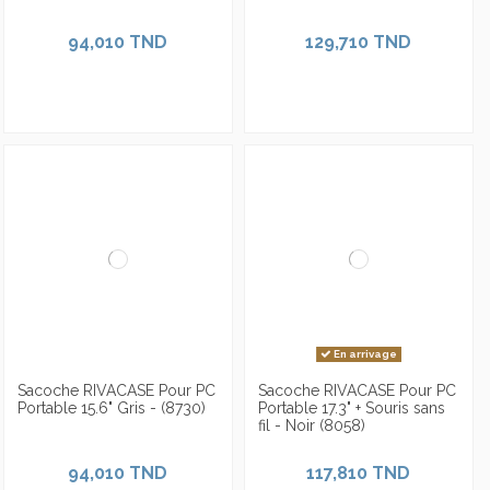
Sacoche RIVACASE Pour Pc
Sacoche RIVACASE Pour Pc
Portable 15.6" - Noir (8231)
Portable 15.6" - Noir (8630)
94,010 TND
129,710 TND
En arrivage
Sacoche RIVACASE Pour PC
Sacoche RIVACASE Pour PC
Portable 15.6" Gris - (8730)
Portable 17.3" + Souris sans