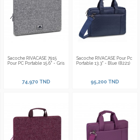
Sacoche RIVACASE 7915
Sacoche RIVACASE Pour Pc
Pour PC Portable 15.6" - Gris
Portable 13.3" - Blue (8221)
74,970 TND
95,200 TND