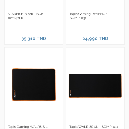
STARFISH Black - BGK-
Tapis Gaming REVENGE -
02114BLK
BGMP-031
35,310 TND
24,990 TND
Tapis Gaming WALRUS L -
Tapis WALRUS XL - BGMP-011