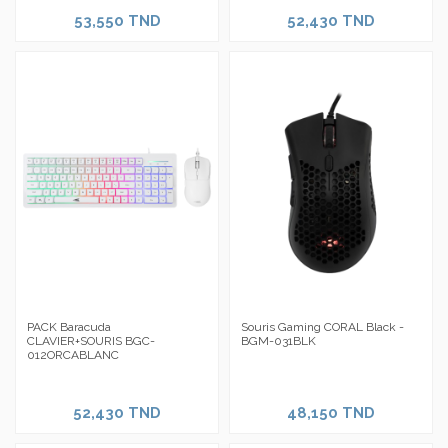
53,550 TND
52,430 TND
PACK Baracuda
Souris Gaming CORAL Black -
CLAVIER+SOURIS BGC-
BGM-031BLK
012ORCABLANC
52,430 TND
48,150 TND