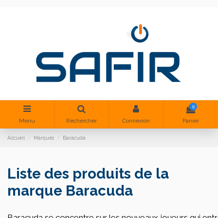
0
Menu
Rechercher
Connexion
Panier
Accueil
Marques
Baracuda
Liste des produits de la
marque Baracuda
Baracuda se concentre sur les nouveaux joueurs qui entren