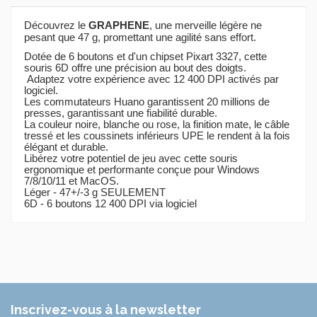
Découvrez le
GRAPHENE
, une merveille légère ne
pesant que 47 g, promettant une agilité sans effort.
Dotée de 6 boutons et d'un chipset Pixart 3327, cette
souris 6D offre une précision au bout des doigts.
Adaptez votre expérience avec 12 400 DPI activés par
logiciel.
Les commutateurs Huano garantissent 20 millions de
presses, garantissant une fiabilité durable.
La couleur noire, blanche ou rose, la finition mate, le câble
tressé et les coussinets inférieurs UPE le rendent à la fois
élégant et durable.
Libérez votre potentiel de jeu avec cette souris
ergonomique et performante conçue pour Windows
7/8/10/11 et MacOS.
Léger - 47+/-3 g SEULEMENT
6D - 6 boutons 12 400 DPI via logiciel
Marque
White shark gaming
Référence
GM-5014W
En stock
5 Produits
Inscrivez-vous à la newsletter