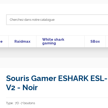
White shark
se
Raidmax
SBox
gaming
Souris Gamer ESHARK ESL-
V2 - Noir
Type : 7D -7 boutons