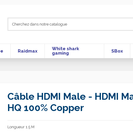
White shark
se
Raidmax
SBox
gaming
Câble HDMI Male - HDMI Mal
HQ 100% Copper
Longueur 1.5 M